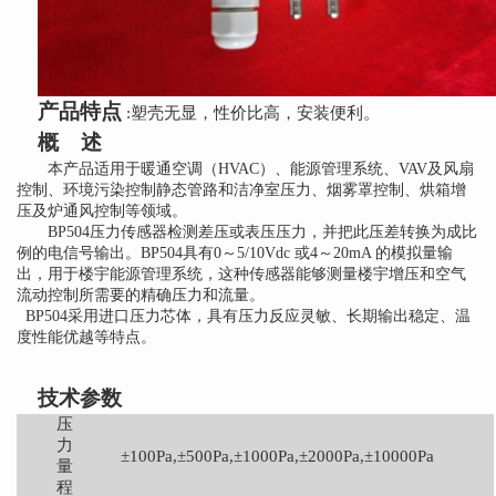
产品特点
:塑壳无显，性价比高，安装便利。
概
述
本产品适用于暖通空调（
HVAC）、能源管理系统、VAV及风扇
控制、环境污染控制静态管路和洁净室压力、烟雾罩控制、烘箱增
压及炉通风控制等领域。
BP504
压力传感器检测差压或表压压力，并把此压差转换为成比
例的电信号输出。
BP504
具有
0～5/10Vdc 或4～20mA 的模拟量输
出，用于楼宇能源管理系统，这种传感器能够测量楼宇增压和空气
流动控制所需要的精确压力和流量。
BP504
采用进口压力芯体，具有压力反应灵敏、长期输出稳定、温
度性能优越等特点。
技术参数
压
力
±
100Pa,
±
5
00Pa,
±
1000Pa,
±
2
000Pa,
±
10000Pa
量
程