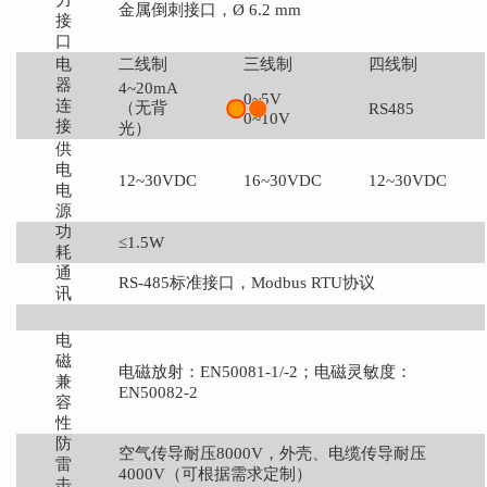
金属倒刺接口，
Ø
6.2 mm
接
口
电
二线制
三线制
四线制
器
4~20mA
0~5V
连
（无背
RS485
0~10V
接
光）
供
电
12~30VDC
16~30VDC
12~30VDC
电
源
功
≤
1.5W
耗
通
RS-485标准接口，Modbus RTU协议
讯
电
磁
电磁放射：
EN50081-1/-2；电磁灵敏度：
兼
EN50082-2
容
性
防
空气传导耐压
8000V，外壳、电缆传导耐压
雷
4000V（可根据需求定制）
击