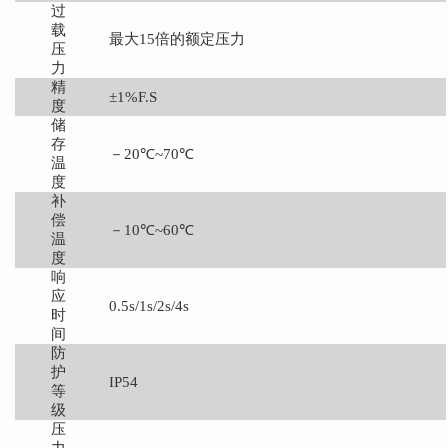
过
载
最大
15倍的额定压力
压
力
精
±
1%F.S
度
储
存
－
20
℃
~70
℃
温
度
补
偿
－
10
℃
~60
℃
温
度
响
应
0.5s/1s/2s/4s
时
间
防
护
IP54
等
级
压
力